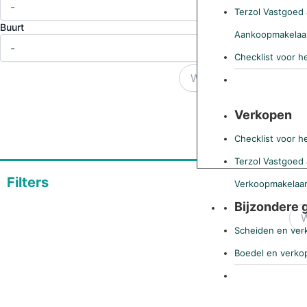
Terzol Vastgoed 
Buurt
Aankoopmakelaa
Checklist voor h
Verkopen
Checklist voor h
Terzol Vastgoed 
Filters
Verkoopmakelaa
Bijzondere 
Status
Scheiden en ver
Boedel en verko
District
Buurt