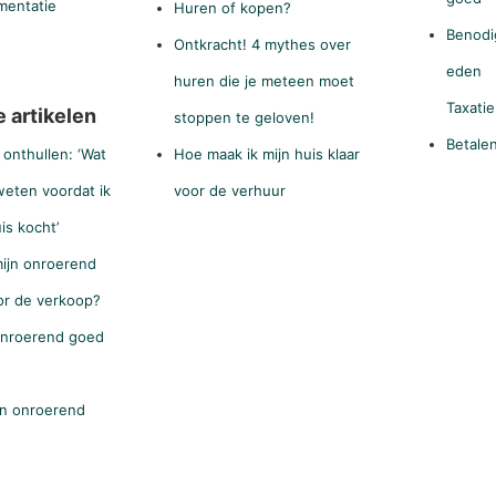
mentatie
Huren of kopen?
Benodi
Ontkracht! 4 mythes over
eden
huren die je meteen moet
Taxatie
 artikelen
stoppen te geloven!
Betale
onthullen: ‘Wat
Hoe maak ik mijn huis klaar
weten voordat ik
voor de verhuur
is kocht’
ijn onroerend
or de verkoop?
onroerend goed
jn onroerend