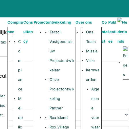
Complia
Cons
Projectontwikkeling
Over ons
Co
Publ
ijk
nce
ultan
nta
icati
Terzol
Ons
cy
ct
es
C
Vastgoed als
Team
stax
o
uw
Missie
m
Projectontwik
Visie
pli
kelaar
Kernwa
cul
an
Onze
arden
ce
Projectontwik
Alge
lier
M
keling
men
ies
el
Partner
e
et
dp
Rox Island
voor
lic
Rox Village
waar