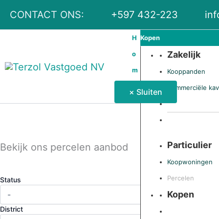
Ga
CONTACT ONS:
+597 432-223
in
naar
de
H
Kopen
Zakelijk
inhoud
o
m
Kooppanden
e
Commerciële kav
× Sluiten
Particulier
Bekijk ons percelen aanbod
Koopwoningen
Percelen
Status
Kopen
District