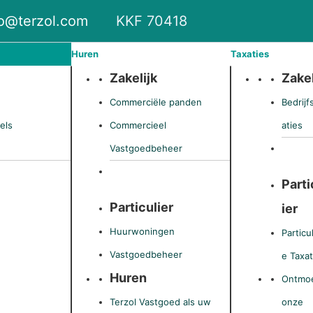
fo@terzol.com
KKF 70418
Huren
Taxaties
Zakelijk
Zakel
Commerciële panden
Bedrijf
els
Commercieel
aties
Vastgoedbeheer
Parti
Particulier
ier
Huurwoningen
Particu
Vastgoedbeheer
e Taxat
Huren
Ontmo
Terzol Vastgoed als uw
onze