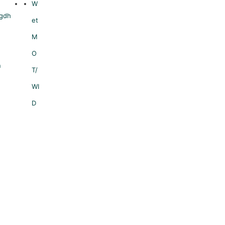
W
gdh
et
M
O
n
T/
WI
D