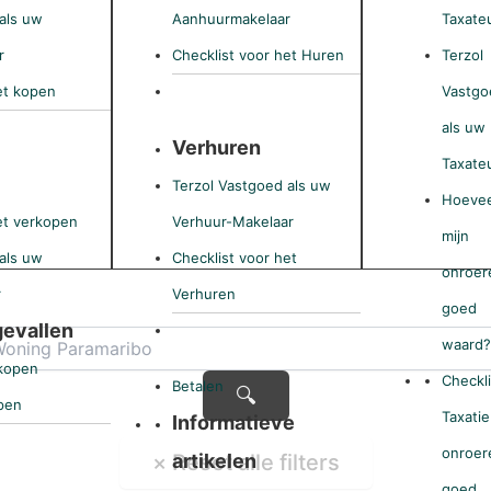
als uw
Aanhuurmakelaar
Taxate
r
Checklist voor het Huren
Terzol
et kopen
Vastgo
als uw
Verhuren
Taxate
Terzol Vastgoed als uw
Hoevee
et verkopen
Verhuur-Makelaar
mijn
als uw
Checklist voor het
onroer
r
Verhuren
goed
gevallen
waard
kopen
Checkli
Betalen
pen
Taxatie
Informatieve
onroer
artikelen
goed