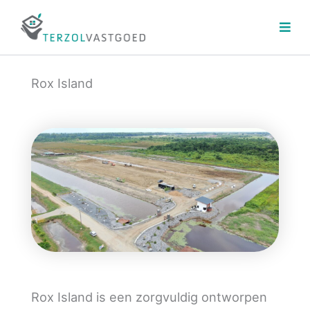
Ga
naar
de
inhoud
Rox Island
Rox Island is een zorgvuldig ontworpen