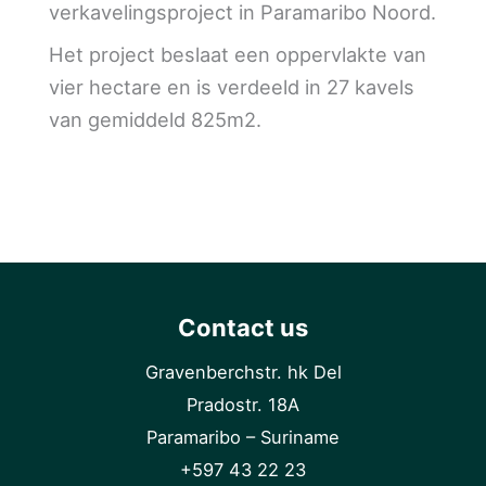
verkavelingsproject in Paramaribo Noord.
Het project beslaat een oppervlakte van
vier hectare en is verdeeld in 27 kavels
van gemiddeld 825m2.
Contact us
Gravenberchstr. hk Del
Pradostr. 18A
Paramaribo – Suriname
+597 43 22 23