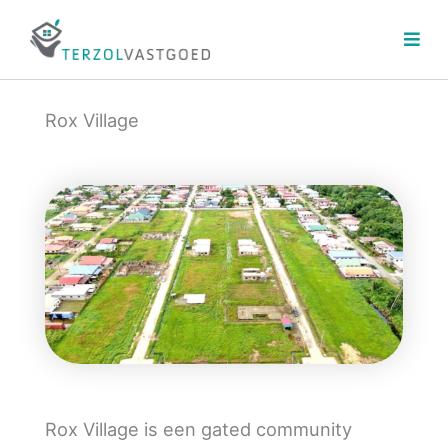
Ga
naar
de
inhoud
Rox Village
Rox Village is een gated community