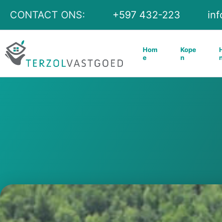
Ga
CONTACT ONS:
+597 432-223
in
naar
de
Hom
Kope
inhoud
e
n