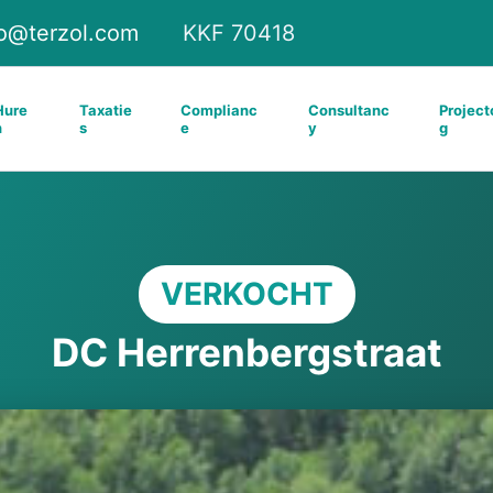
fo@terzol.com
KKF 70418
Hure
Taxatie
Complianc
Consultanc
Project
n
s
e
y
g
VERKOCHT
DC Herrenbergstraat