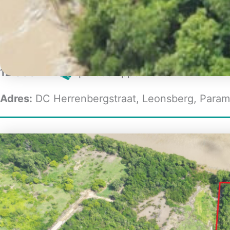
Verkocht
USD 300.000
|
Titel:
Grondhuur
12.000 m²
perceeloppervlakte
Adres:
DC Herrenbergstraat, Leonsberg, Param