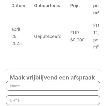
Datum
Gebeurtenis
Prijs
per
m²
EUR
april
EUR
12,39
28,
Gepubliceerd
60.000
per
2025
m²
Maak vrijblijvend een afspraak