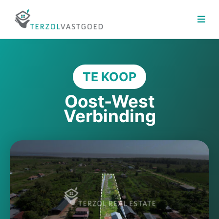
Ga
naar
de
inhoud
TE KOOP
Oost-West
Verbinding