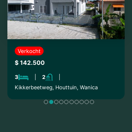
Verkocht
$ 142.500
3
|
2
|
Kikkerbeetweg, Houttuin, Wanica