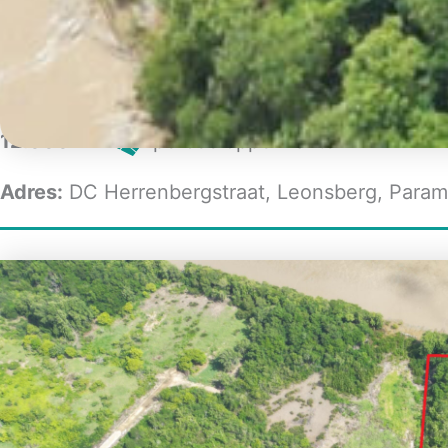
Verkocht
USD 300.000
|
Titel:
Grondhuur
12.000 m²
perceeloppervlakte
Adres:
DC Herrenbergstraat, Leonsberg, Param