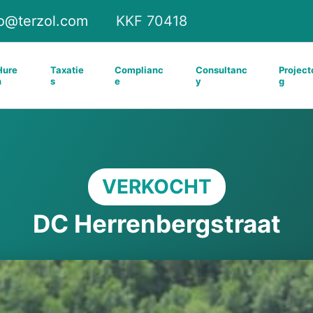
fo@terzol.com
KKF 70418
Hure
Taxatie
Complianc
Consultanc
Project
n
s
e
y
g
VERKOCHT
DC Herrenbergstraat