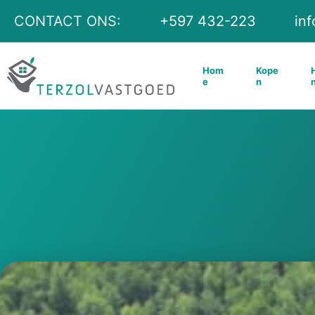
Ga
CONTACT ONS:
+597 432-223
in
naar
de
Hom
Kope
inhoud
e
n