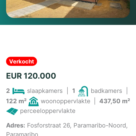
Verkocht
EUR 120.000
2
slaapkamers
|
1
badkamers
|
122 m²
woonoppervlakte
|
437,50 m²
perceeloppervlakte
Adres:
Fosforstraat 26, Paramaribo-Noord,
Paramaribo