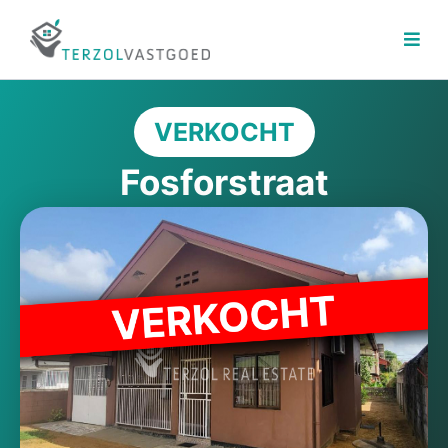
Ga
naar
de
inhoud
VERKOCHT
Fosforstraat