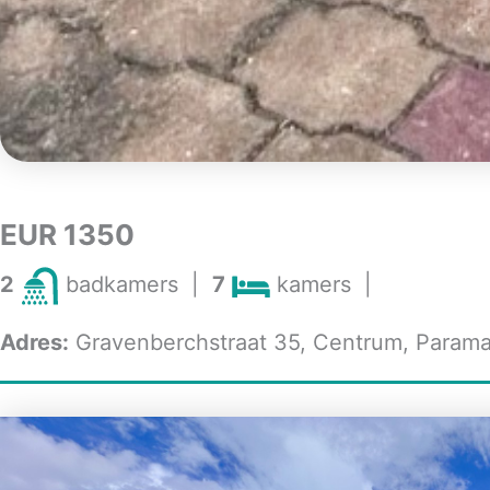
EUR 1350
2
badkamers
|
7
kamers
|
Adres:
Gravenberchstraat 35, Centrum, Parama