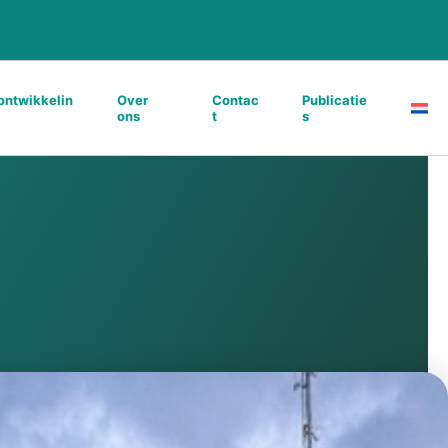
ontwikkelin
Over
Contac
Publicatie
ons
t
s