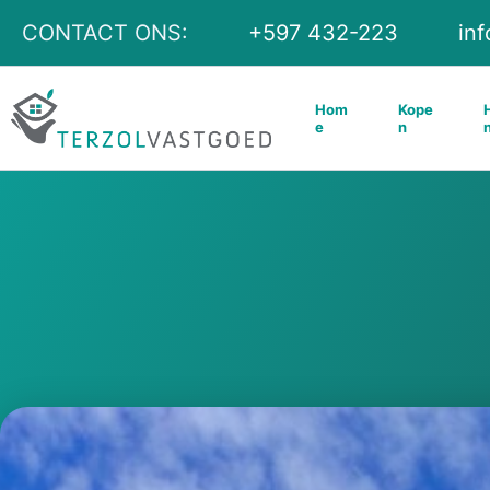
Ga
CONTACT ONS:
+597 432-223
in
naar
de
Hom
Kope
inhoud
e
n