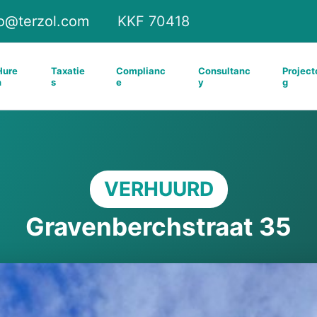
fo@terzol.com
KKF 70418
Hure
Taxatie
Complianc
Consultanc
Project
n
s
e
y
g
VERHUURD
Gravenberchstraat 35