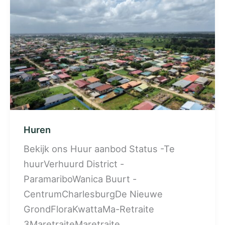
Huren
Bekijk ons Huur aanbod Status -Te
huurVerhuurd District -
ParamariboWanica Buurt -
CentrumCharlesburgDe Nieuwe
GrondFloraKwattaMa-Retraite
3MaretraiteMaretraite