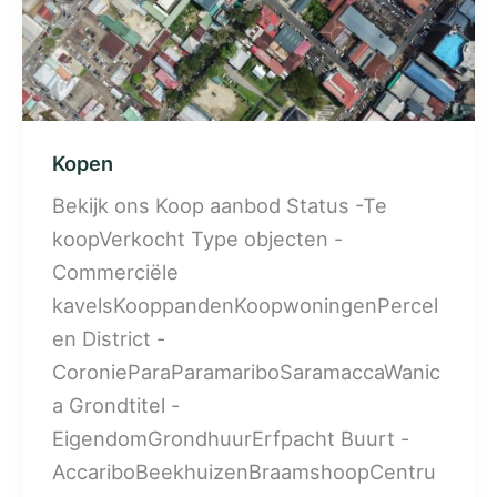
Kopen
Bekijk ons Koop aanbod Status -Te
koopVerkocht Type objecten -
Commerciële
kavelsKooppandenKoopwoningenPercel
en District -
CoronieParaParamariboSaramaccaWanic
a Grondtitel -
EigendomGrondhuurErfpacht Buurt -
AccariboBeekhuizenBraamshoopCentru