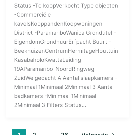
Status -Te koopVerkocht Type objecten
-Commerciële
kavelsKooppandenKoopwoningen
District -ParamariboWanica Grondtitel -
EigendomGrondhuurErfpacht Buurt -
BeekhuizenCentrumHermitageHouttuin
KasabaholoKwattaLeiding
19AParamaribo-NoordRingweg-
ZuidWelgedacht A Aantal slaapkamers -
Minimaal 1Minimaal 2Minimaal 3 Aantal
badkamers -Minimaal 1Minimaal
2Minimaal 3 Filters Status…
1
2
…
26
Volgende
→