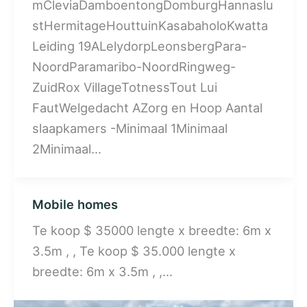
mCleviaDamboentongDomburgHannaslu
stHermitageHouttuinKasabaholoKwatta
Leiding 19ALelydorpLeonsbergPara-
NoordParamaribo-NoordRingweg-
ZuidRox VillageTotnessTout Lui
FautWelgedacht AZorg en Hoop Aantal
slaapkamers -Minimaal 1Minimaal
2Minimaal…
Mobile homes
Te koop $ 35000 lengte x breedte: 6m x
3.5m , , Te koop $ 35.000 lengte x
breedte: 6m x 3.5m , ,…